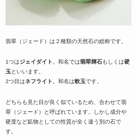
翡翠（ジェード）は２種類の天然石の総称です。
1つは
ジェイダイト
。和名では
翡翠輝石
もしくは
硬
玉
といいます。
2つ目は
ネフライト
。和名は
軟玉
です。
どちらも見た目が良く似ているため、合わせて翡
翠（ジェード）と呼ばれています。しかし成分や
硬度など鉱物としての性質が全く違う別の石で
す。