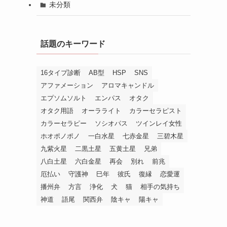
未分類
話題のキーワード
16タイプ診断
AB型
HSP
SNS
アファメーション
アロマキャンドル
エプソムソルト
エンパス
オタク
オタク用語
オーラライト
カラーセラピスト
カラーセラピー
ソシオパス
ツインレイ女性
ホオポノポノ
一白水星
七赤金星
三碧木星
九紫火星
二黒土星
五黄土星
兄弟
八白土星
六白金星
再会
別れ
前兆
厄払い
守護神
巳年
彼氏
復縁
恋愛運
播州弁
方言
浄化
犬
猫
相手の気持ち
神道
語尾
関西弁
陰キャ
陽キャ