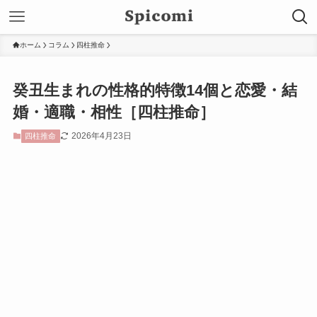
ホーム
コラム
四柱推命
癸丑生まれの性格的特徴14個と恋愛・結
婚・適職・相性［四柱推命］
2026年4月23日
四柱推命