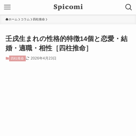
ホーム
コラム
四柱推命
壬戌生まれの性格的特徴14個と恋愛・結
婚・適職・相性［四柱推命］
2026年4月23日
四柱推命