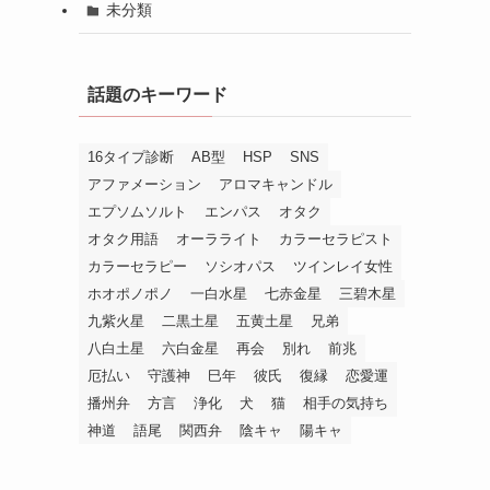
未分類
話題のキーワード
16タイプ診断
AB型
HSP
SNS
アファメーション
アロマキャンドル
エプソムソルト
エンパス
オタク
オタク用語
オーラライト
カラーセラピスト
カラーセラピー
ソシオパス
ツインレイ女性
ホオポノポノ
一白水星
七赤金星
三碧木星
九紫火星
二黒土星
五黄土星
兄弟
八白土星
六白金星
再会
別れ
前兆
厄払い
守護神
巳年
彼氏
復縁
恋愛運
播州弁
方言
浄化
犬
猫
相手の気持ち
神道
語尾
関西弁
陰キャ
陽キャ