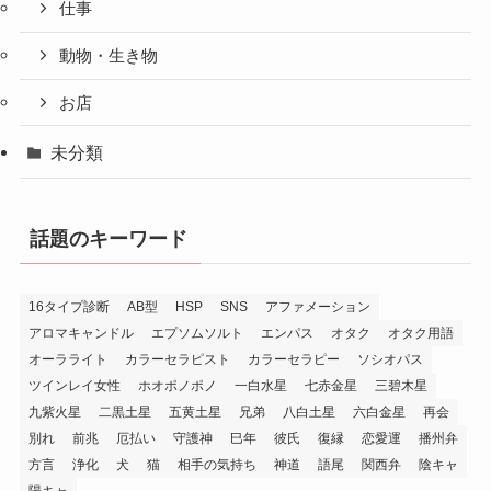
仕事
動物・生き物
お店
未分類
話題のキーワード
16タイプ診断
AB型
HSP
SNS
アファメーション
アロマキャンドル
エプソムソルト
エンパス
オタク
オタク用語
オーラライト
カラーセラピスト
カラーセラピー
ソシオパス
ツインレイ女性
ホオポノポノ
一白水星
七赤金星
三碧木星
九紫火星
二黒土星
五黄土星
兄弟
八白土星
六白金星
再会
別れ
前兆
厄払い
守護神
巳年
彼氏
復縁
恋愛運
播州弁
方言
浄化
犬
猫
相手の気持ち
神道
語尾
関西弁
陰キャ
陽キャ