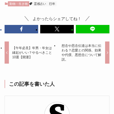
動物・生き物
霊感占い
巳年
よかったらシェアしてね！
想念や思念伝達は本当に伝
【午年必見】年男・年女は
わる？恋愛との関係、効果
縁起がいい？やるべきこと
や代償、悪想念について解
10選【開運】
説。
この記事を書いた人