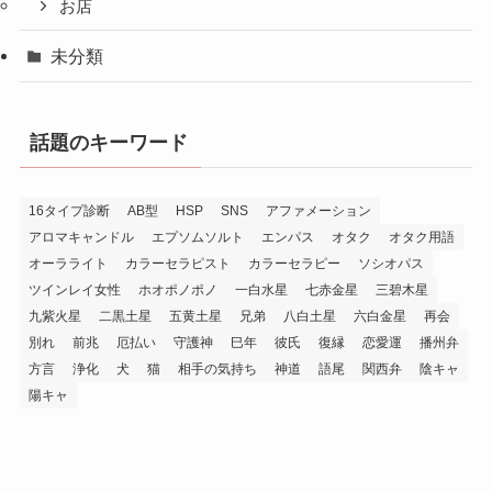
お店
未分類
話題のキーワード
16タイプ診断
AB型
HSP
SNS
アファメーション
アロマキャンドル
エプソムソルト
エンパス
オタク
オタク用語
オーラライト
カラーセラピスト
カラーセラピー
ソシオパス
ツインレイ女性
ホオポノポノ
一白水星
七赤金星
三碧木星
九紫火星
二黒土星
五黄土星
兄弟
八白土星
六白金星
再会
別れ
前兆
厄払い
守護神
巳年
彼氏
復縁
恋愛運
播州弁
方言
浄化
犬
猫
相手の気持ち
神道
語尾
関西弁
陰キャ
陽キャ