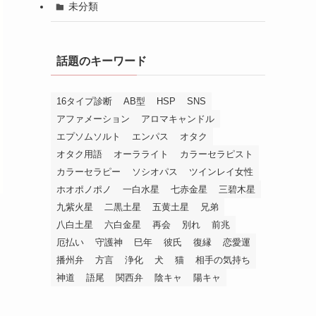
未分類
話題のキーワード
16タイプ診断
AB型
HSP
SNS
アファメーション
アロマキャンドル
エプソムソルト
エンパス
オタク
オタク用語
オーラライト
カラーセラピスト
カラーセラピー
ソシオパス
ツインレイ女性
ホオポノポノ
一白水星
七赤金星
三碧木星
九紫火星
二黒土星
五黄土星
兄弟
八白土星
六白金星
再会
別れ
前兆
厄払い
守護神
巳年
彼氏
復縁
恋愛運
播州弁
方言
浄化
犬
猫
相手の気持ち
神道
語尾
関西弁
陰キャ
陽キャ