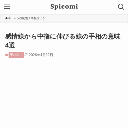
ホーム
占術別
手相占い
感情線から中指に伸びる線の手相の意味
4選
2026年4月22日
手相占い