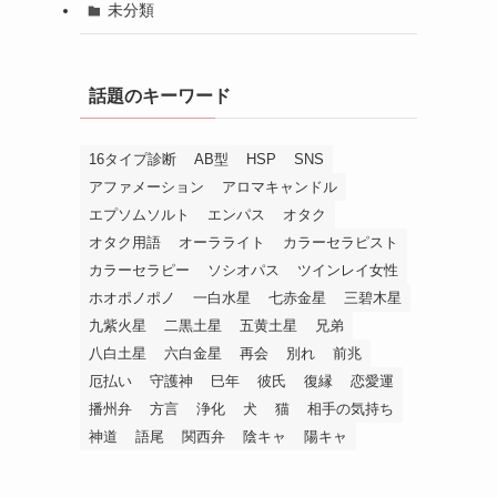
未分類
話題のキーワード
16タイプ診断
AB型
HSP
SNS
アファメーション
アロマキャンドル
エプソムソルト
エンパス
オタク
オタク用語
オーラライト
カラーセラピスト
カラーセラピー
ソシオパス
ツインレイ女性
ホオポノポノ
一白水星
七赤金星
三碧木星
九紫火星
二黒土星
五黄土星
兄弟
八白土星
六白金星
再会
別れ
前兆
厄払い
守護神
巳年
彼氏
復縁
恋愛運
播州弁
方言
浄化
犬
猫
相手の気持ち
神道
語尾
関西弁
陰キャ
陽キャ