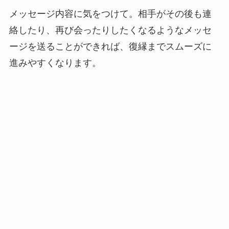
メッセージ内容に気をつけて。相手がその後も連
絡したり、再び会ったりしたくなるようなメッセ
ージを送ることができれば、復縁までスムーズに
進みやすくなります。
タロット占い
復縁占い
よかったらシェアしてね！
牡羊座O型女性のトリセ
元彼は未練がある？私を忘
ツ！恋愛・モテる・相性・
れた？無料タロット占い