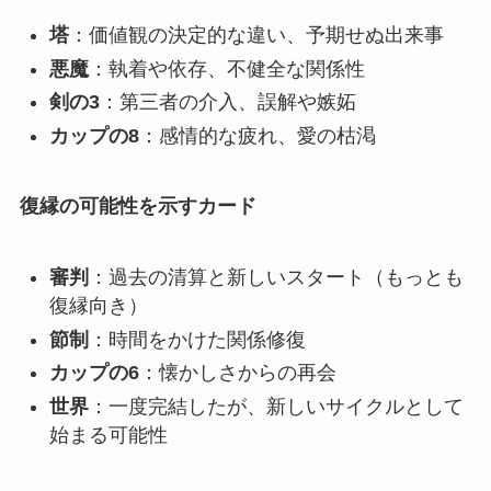
塔
：価値観の決定的な違い、予期せぬ出来事
悪魔
：執着や依存、不健全な関係性
剣の3
：第三者の介入、誤解や嫉妬
カップの8
：感情的な疲れ、愛の枯渇
復縁の可能性を示すカード
審判
：過去の清算と新しいスタート（もっとも
復縁向き）
節制
：時間をかけた関係修復
カップの6
：懐かしさからの再会
世界
：一度完結したが、新しいサイクルとして
始まる可能性