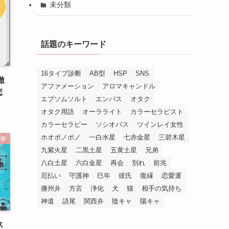
未分類
話題のキーワード
16タイプ診断
AB型
HSP
SNS
徹
アファメーション
アロマキャンドル
恋
エプソムソルト
エンパス
オタク
オタク用語
オーラライト
カラーセラピスト
カラーセラピー
ソシオパス
ツインレイ女性
ホオポノポノ
一白水星
七赤金星
三碧木星
診断
九紫火星
二黒土星
五黄土星
兄弟
八白土星
六白金星
再会
別れ
前兆
厄払い
守護神
巳年
彼氏
復縁
恋愛運
播州弁
方言
浄化
犬
猫
相手の気持ち
神道
語尾
関西弁
陰キャ
陽キャ
ス