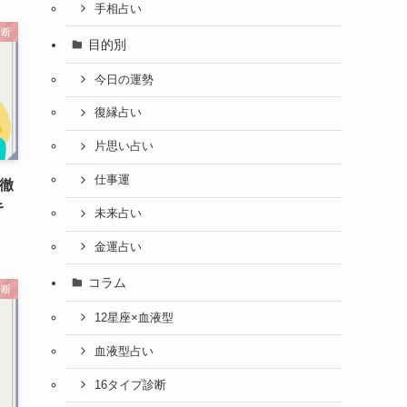
手相占い
診断
目的別
今日の運勢
復縁占い
片思い占い
仕事運
を徹
キ
未来占い
金運占い
コラム
診断
12星座×血液型
血液型占い
16タイプ診断