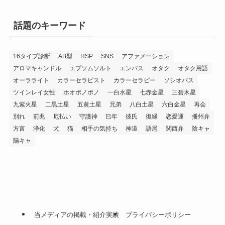
話題のキーワード
16タイプ診断
AB型
HSP
SNS
アファメーション
アロマキャンドル
エプソムソルト
エンパス
オタク
オタク用語
オーラライト
カラーセラピスト
カラーセラピー
ソシオパス
ツインレイ女性
ホオポノポノ
一白水星
七赤金星
三碧木星
九紫火星
二黒土星
五黄土星
兄弟
八白土星
六白金星
再会
別れ
前兆
厄払い
守護神
巳年
彼氏
復縁
恋愛運
播州弁
方言
浄化
犬
猫
相手の気持ち
神道
語尾
関西弁
陰キャ
陽キャ
当メディアの掲載・紹介実績
プライバシーポリシー