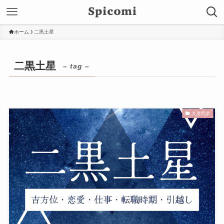
ホーム
二黒土星
二黒土星
– tag –
九星気学