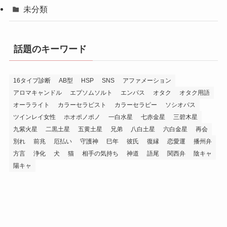
未分類
話題のキーワード
16タイプ診断
AB型
HSP
SNS
アファメーション
アロマキャンドル
エプソムソルト
エンパス
オタク
オタク用語
オーラライト
カラーセラピスト
カラーセラピー
ソシオパス
ツインレイ女性
ホオポノポノ
一白水星
七赤金星
三碧木星
九紫火星
二黒土星
五黄土星
兄弟
八白土星
六白金星
再会
別れ
前兆
厄払い
守護神
巳年
彼氏
復縁
恋愛運
播州弁
方言
浄化
犬
猫
相手の気持ち
神道
語尾
関西弁
陰キャ
陽キャ