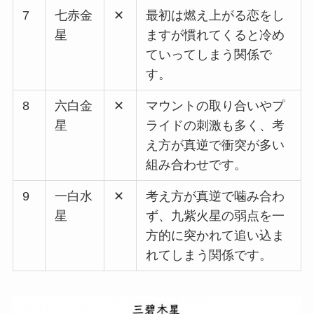
7
七赤金
✕
最初は燃え上がる恋をし
星
ますが慣れてくると冷め
ていってしまう関係で
す。
8
六白金
✕
マウントの取り合いやプ
星
ライドの刺激も多く、考
え方が真逆で衝突が多い
組み合わせです。
9
一白水
✕
考え方が真逆で噛み合わ
星
ず、九紫火星の弱点を一
方的に突かれて追い込ま
れてしまう関係です。