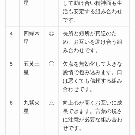
星
して助け合い精神面も生
活も安定する組み合わせ
です。
4
四緑木
◎
長所と短所が真逆のた
星
め、お互いを助け合う組
み合わせです。
5
五黄土
◯
欠点を無効化して大きな
星
愛情で包み込みます。口
は悪くても信頼する組み
合わせです。
6
九紫火
△
向上心が高くお互いに成
星
長できます。言葉の鋭さ
に注意が必要な組み合わ
せです。