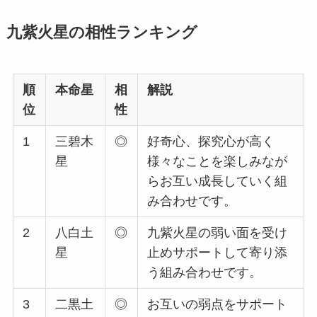
九紫火星の相性ランキング
順
本命星
相
解説
位
性
1
三碧木
◎
好奇心、探究心が高く
星
様々なことを楽しみなが
らお互い成長していく組
み合わせです。
2
八白土
◎
九紫火星の弱い面を受け
星
止めサポートして寄り添
う組み合わせです。
3
二黒土
◎
お互いの弱点をサポート