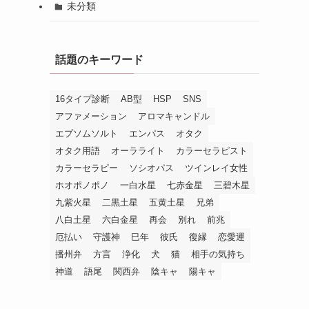
未分類
。
話題のキーワード
16タイプ診断
AB型
HSP
SNS
アファメーション
アロマキャンドル
エプソムソルト
エンパス
オタク
オタク用語
オーラライト
カラーセラピスト
カラーセラピー
ソシオパス
ツインレイ女性
ホオポノポノ
一白水星
七赤金星
三碧木星
九紫火星
二黒土星
五黄土星
兄弟
八白土星
六白金星
再会
別れ
前兆
厄払い
守護神
巳年
彼氏
復縁
恋愛運
播州弁
方言
浄化
犬
猫
相手の気持ち
神道
語尾
関西弁
陰キャ
陽キャ