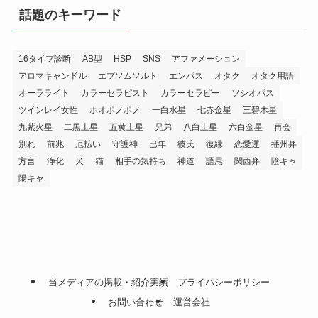
話題のキーワード
16タイプ診断
AB型
HSP
SNS
アファメーション
アロマキャンドル
エプソムソルト
エンパス
オタク
オタク用語
オーラライト
カラーセラピスト
カラーセラピー
ソシオパス
ツインレイ女性
ホオポノポノ
一白水星
七赤金星
三碧木星
九紫火星
二黒土星
五黄土星
兄弟
八白土星
六白金星
再会
別れ
前兆
厄払い
守護神
巳年
彼氏
復縁
恋愛運
播州弁
方言
浄化
犬
猫
相手の気持ち
神道
語尾
関西弁
陰キャ
陽キャ
当メディアの掲載・紹介実績
プライバシーポリシー
お問い合わせ
運営会社