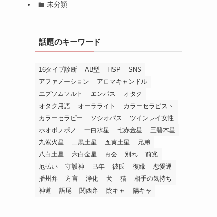
未分類
話題のキーワード
16タイプ診断
AB型
HSP
SNS
アファメーション
アロマキャンドル
エプソムソルト
エンパス
オタク
オタク用語
オーラライト
カラーセラピスト
カラーセラピー
ソシオパス
ツインレイ女性
ホオポノポノ
一白水星
七赤金星
三碧木星
九紫火星
二黒土星
五黄土星
兄弟
八白土星
六白金星
再会
別れ
前兆
厄払い
守護神
巳年
彼氏
復縁
恋愛運
播州弁
方言
浄化
犬
猫
相手の気持ち
神道
語尾
関西弁
陰キャ
陽キャ