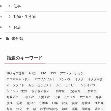
仕事
動物・生き物
お店
未分類
話題のキーワード
16タイプ診断
AB型
HSP
SNS
アファメーション
アロマキャンドル
エプソムソルト
エンパス
オタク
オタク用語
オーラライト
カラーセラピスト
カラーセラピー
ソシオパス
ツインレイ女性
ホオポノポノ
一白水星
七赤金星
三碧木星
九紫火星
二黒土星
五黄土星
兄弟
八白土星
六白金星
再会
別れ
前兆
厄払い
守護神
巳年
彼氏
復縁
恋愛運
播州弁
方言
浄化
犬
猫
相手の気持ち
神道
語尾
関西弁
陰キャ