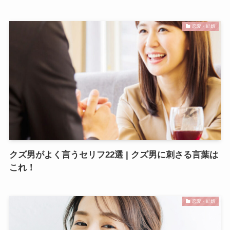
恋愛・結婚
​​クズ男がよく言うセリフ22選 | クズ男に刺さる言葉は
これ！
恋愛・結婚