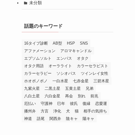
未分類
話題のキーワード
16タイプ診断
AB型
HSP
SNS
アファメーション
アロマキャンドル
エプソムソルト
エンパス
オタク
オタク用語
オーラライト
カラーセラピスト
カラーセラピー
ソシオパス
ツインレイ女性
ホオポノポノ
一白水星
七赤金星
三碧木星
九紫火星
二黒土星
五黄土星
兄弟
八白土星
六白金星
再会
別れ
前兆
厄払い
守護神
巳年
彼氏
復縁
恋愛運
播州弁
方言
浄化
犬
猫
相手の気持ち
神道
語尾
関西弁
陰キャ
陽キャ