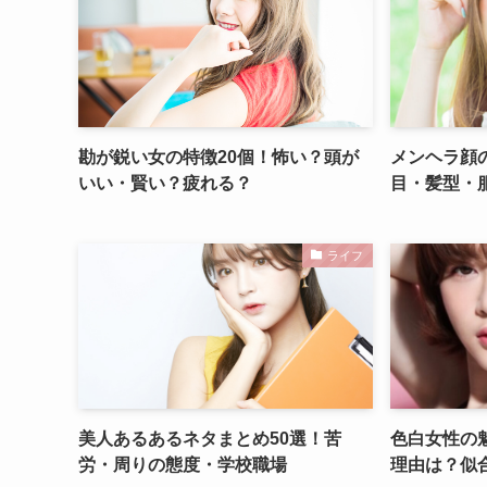
勘が鋭い女の特徴20個！怖い？頭が
メンヘラ顔
いい・賢い？疲れる？
目・髪型・
ライフ
美人あるあるネタまとめ50選！苦
色白女性の
労・周りの態度・学校職場
理由は？似