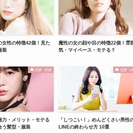
の女性の特徴42個！見た
魔性の女の顔や目の特徴22個！雰
服装
気・マイペース・モテる？
恋愛・結婚
恋愛・
魅力・メリット・モテる
「しつこい！」めんどくさい男性
合う髪型・服装
LINEの終わらせ方 10選