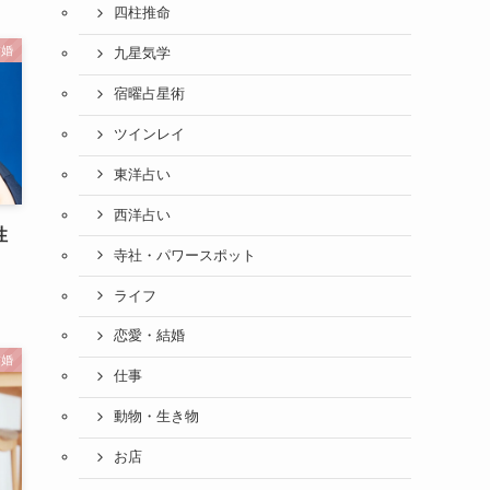
四柱推命
結婚
九星気学
宿曜占星術
ツインレイ
東洋占い
西洋占い
性
寺社・パワースポット
ライフ
恋愛・結婚
結婚
仕事
動物・生き物
お店