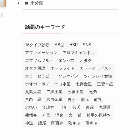
未分類
！
話題のキーワード
16タイプ診断
AB型
HSP
SNS
アファメーション
アロマキャンドル
エプソムソルト
エンパス
オタク
オタク用語
オーラライト
カラーセラピスト
カラーセラピー
ソシオパス
ツインレイ女性
ホオポノポノ
一白水星
七赤金星
三碧木星
九紫火星
二黒土星
五黄土星
兄弟
八白土星
六白金星
再会
別れ
前兆
厄払い
守護神
巳年
彼氏
復縁
恋愛運
播州弁
方言
浄化
犬
猫
相手の気持ち
神道
語尾
関西弁
陰キャ
陽キャ