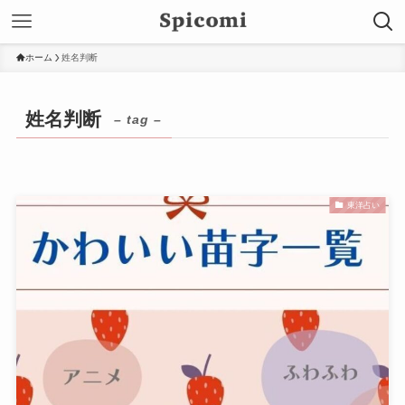
ホーム
姓名判断
姓名判断
– tag –
東洋占い