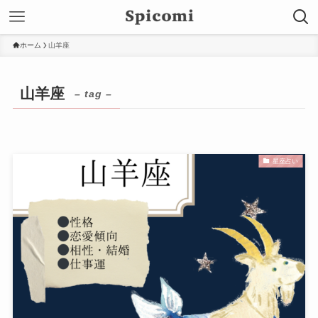
ホーム
山羊座
山羊座
– tag –
星座占い