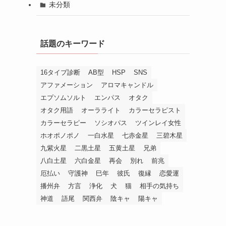
未分類
話題のキーワード
16タイプ診断
AB型
HSP
SNS
アファメーション
アロマキャンドル
エプソムソルト
エンパス
オタク
オタク用語
オーラライト
カラーセラピスト
カラーセラピー
ソシオパス
ツインレイ女性
ホオポノポノ
一白水星
七赤金星
三碧木星
九紫火星
二黒土星
五黄土星
兄弟
八白土星
六白金星
再会
別れ
前兆
厄払い
守護神
巳年
彼氏
復縁
恋愛運
播州弁
方言
浄化
犬
猫
相手の気持ち
神道
語尾
関西弁
陰キャ
陽キャ