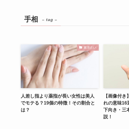
手相
– tag –
東洋占い
人差し指より薬指が長い女性は美人
【画像付き
でモテる？19個の特徴！その割合と
れの意味1
は？
下向き・三
説！