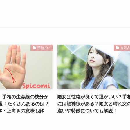
手相占い
東洋
】手相の生命線の枝分か
雨女は性格が良くて運がいい？手
6選！たくさんあるのは？
には龍神線がある？雨女と晴れ女
本・上向きの意味も解
違いや特徴についても解説！