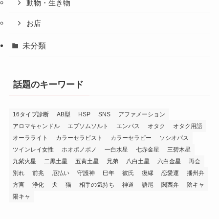
動物・生き物
お店
未分類
話題のキーワード
16タイプ診断
AB型
HSP
SNS
アファメーション
アロマキャンドル
エプソムソルト
エンパス
オタク
オタク用語
オーラライト
カラーセラピスト
カラーセラピー
ソシオパス
ツインレイ女性
ホオポノポノ
一白水星
七赤金星
三碧木星
九紫火星
二黒土星
五黄土星
兄弟
八白土星
六白金星
再会
別れ
前兆
厄払い
守護神
巳年
彼氏
復縁
恋愛運
播州弁
方言
浄化
犬
猫
相手の気持ち
神道
語尾
関西弁
陰キャ
陽キャ