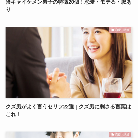
陰キャイケメン男子の特徴20個！恋愛・モテる・脈あ
り
恋愛・結婚
​​クズ男がよく言うセリフ22選 | クズ男に刺さる言葉は
これ！
恋愛・結婚