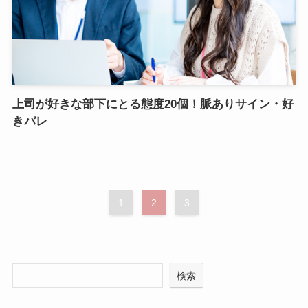
上司が好きな部下にとる態度20個！脈ありサイン・好
きバレ
1
2
3
検索