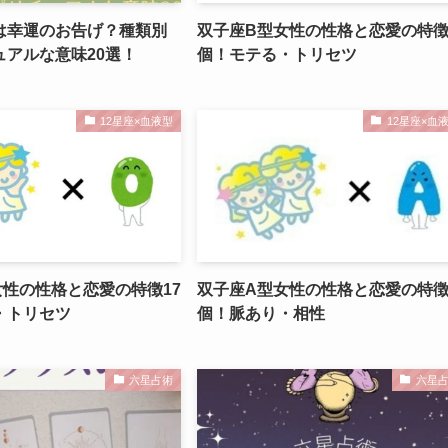
は幸運のお告げ？種類別
双子座B型女性の性格と恋愛の特徴
ュアルな意味20選！
個！モテる・トリセツ
12星座×血液型
12星座×血
女性の性格と恋愛の特徴17
双子座A型女性の性格と恋愛の特徴
・トリセツ
個！脈あり・相性
六星占術
六星