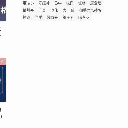
厄払い
守護神
巳年
彼氏
復縁
恋愛運
播州弁
方言
浄化
犬
猫
相手の気持ち
神道
語尾
関西弁
陰キャ
陽キャ
と
チ
占術
格
の