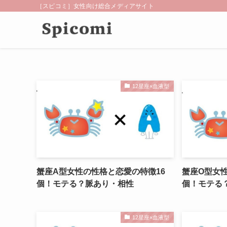
［スピコミ］女性向け総合メディアサイト
12星座×血液型
蟹座A型女性の性格と恋愛の特徴16
蟹座O型女
個！モテる？脈あり・相性
個！モテる
12星座×血液型