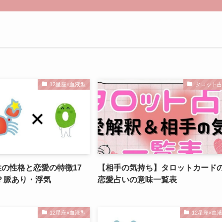
12星座×血液型
タロット
性の性格と恋愛の特徴17
【相手の気持ち】タロットカード
？脈あり・浮気
恋愛占いの意味一覧表
12星座×血液型
12星座×血