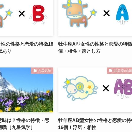
女性の性格と恋愛の特徴18
牡牛座A型女性の性格と恋愛の特徴
脈あり
個・相性・落とし方
九星気学
12星座×血
意味は？性格の特徴・恋
牡羊座AB型女性の性格と恋愛の特
適職［九星気学］
16個！浮気・相性