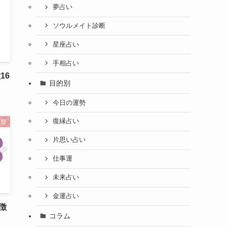
夢占い
ソウルメイト診断
星座占い
手相占い
16
目的別
今日の運勢
復縁占い
液型
片思い占い
仕事運
未来占い
金運占い
徴
コラム