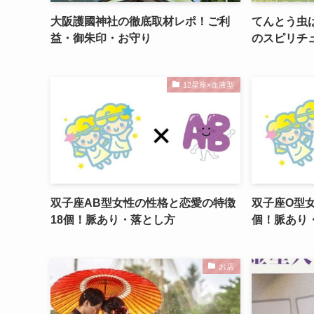
大阪護國神社の徹底取材レポ！ご利
てんとう虫
益・御朱印・お守り
のスピリチ
12星座×血液型
双子座AB型女性の性格と恋愛の特徴
双子座O型
18個！脈あり・落とし方
個！脈あり
お店