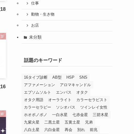
仕事
18
動物・生き物
お店
液型
未分類
話題のキーワード
16タイプ診断
AB型
HSP
SNS
アファメーション
アロマキャンドル
16
エプソムソルト
エンパス
オタク
オタク用語
オーラライト
カラーセラピスト
カラーセラピー
ソシオパス
ツインレイ女性
占術
ホオポノポノ
一白水星
七赤金星
三碧木星
九紫火星
二黒土星
五黄土星
兄弟
八白土星
六白金星
再会
別れ
前兆