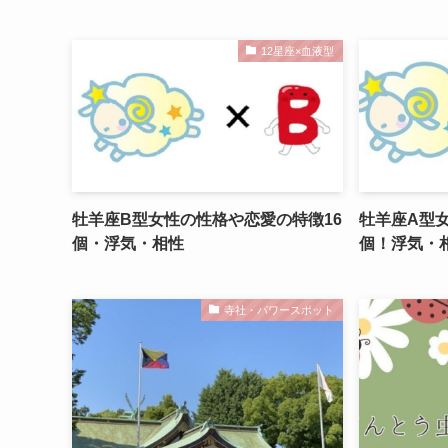
12星座×血液型
牡羊座B型女性の性格や恋愛の特徴16
牡羊座A型
個・浮気・相性
個！浮気・
寺社・パワースポット