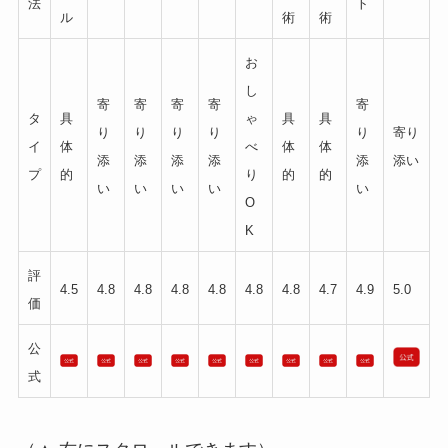
法
ト
ル
術
術
お
し
寄
寄
寄
寄
寄
タ
具
ゃ
具
具
り
り
り
り
り
寄り
イ
体
べ
体
体
添
添
添
添
添
添い
プ
的
り
的
的
い
い
い
い
い
O
K
評
4.5
4.8
4.8
4.8
4.8
4.8
4.8
4.7
4.9
5.0
価
公
式