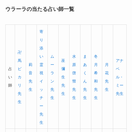
ウラーラの当たる占い師一覧
寄
り
添
卍
い
ム
水
ま
冬
馬
巫
アナ
莉
霊
ー
原
あ
月
月
占
ピ
彌
ベ
音
視
ラ
啓
く
希
花
い
カ
生
ル・
先
イ
ン
彗
ん
和
先
師
リ
先
ミー
生
ッ
先
先
先
先
生
先
生
先生
チ
生
生
生
生
生
ー
先
生