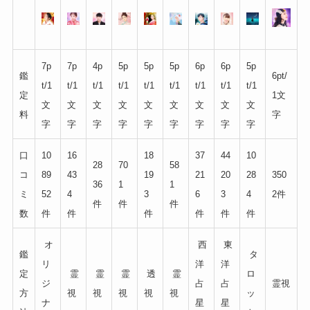
7p
7p
4p
5p
5p
5p
6p
6p
5p
鑑
6pt/
t/1
t/1
t/1
t/1
t/1
t/1
t/1
t/1
t/1
定
1文
文
文
文
文
文
文
文
文
文
料
字
字
字
字
字
字
字
字
字
字
口
10
16
18
37
44
10
28
70
58
コ
89
43
19
21
20
28
350
36
1
1
ミ
52
4
3
6
3
4
2件
件
件
件
数
件
件
件
件
件
件
オ
西
東
鑑
タ
リ
洋
洋
定
霊
霊
霊
透
霊
ロ
ジ
占
占
霊視
方
視
視
視
視
視
ッ
ナ
星
星