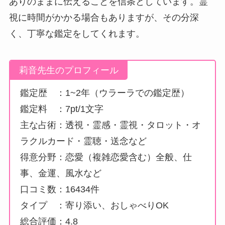
ありのままに伝えることを信条としています。霊
視に時間がかかる場合もありますが、その分深
く、丁寧な鑑定をしてくれます。
莉音先生のプロフィール
鑑定歴 ：1~2年（ウラーラでの鑑定歴）
鑑定料 ：7pt/1文字
主な占術：透視・霊感・霊視・タロット・オ
ラクルカード・霊聴・送念など
得意分野：恋愛（複雑恋愛含む）全般、仕
事、金運、風水など
口コミ数：16434件
タイプ ：寄り添い、おしゃべりOK
総合評価：4.8