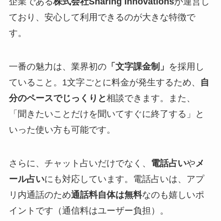
企業である
株式会社Sharing Innovations
が運営し
ており、安心して利用できるのが大きな特徴で
す。
一番の魅力は、業界初の
「文字課金制」
を採用し
ていること。1文字ごとに料金が発生するため、
自
分のペースでじっくりと
相談できます。また、
「聞きたいことだけを聞いてすぐに終了する」と
いった使い方も可能です。
さらに、チャット占いだけでなく、
電話占い
や
メ
ール占い
にも対応しています。電話占いは、アプ
リ内通話のため
通話料自体は無料
なのも嬉しいポ
イントです（通信料はユーザー負担）。