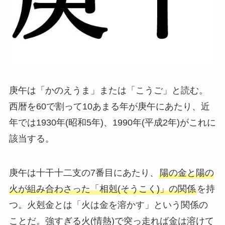
庚午は「かのえうま」または「こうご」と読む。
西暦を60で割って10あまる年が庚午にあたり、近
年では1930年(昭和5年)、1990年(平成2年)がこれに
該当する。
庚午は十干十二支の7番目にあたり、
陽の金と陽の
火が組み合わさった「相剋(そうこく)」の関係
を持
つ。火剋金とは「火は金を溶かす」という関係の
ことだ。強すぎる火(情熱)で突っ走れば金は溶けて