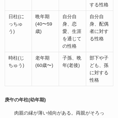
する性格
日柱(に
晩年期
自分自
自分自
っちゅ
(40〜59
身、恋
身、配偶
う)
歳)
愛、生涯
者に対す
を通じて
る性格
の性格
時柱(じ
老年期
子孫、晩
部下や子
ちゅう)
(60歳〜)
年(老後)
ども、孫
に対する
性格
庚午の年柱(幼年期)
肉親の縁が薄い傾向がある。両親がそろっ