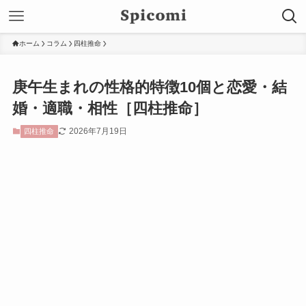
ホーム
コラム
四柱推命
庚午生まれの性格的特徴10個と恋愛・結
婚・適職・相性［四柱推命］
2026年7月19日
四柱推命