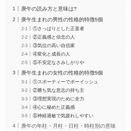
庚午の読み方と意味は?
庚午生まれの男性の性格的特徴5個
①さっぱりとした正直者
②正義感と信念の人
③気位の高い自信家
④変化と成長の人
⑤不安定なさみしがりや
庚午生まれの女性の性格的特徴5個
①スポーティーでボーイッシュ
②勝ち気な意志の持ち主
③理想実現のために全力
④心に秘めた正義感
⑤神経過敏で気疲れしやすい
庚午の年柱・月柱・日柱・時柱別の意味