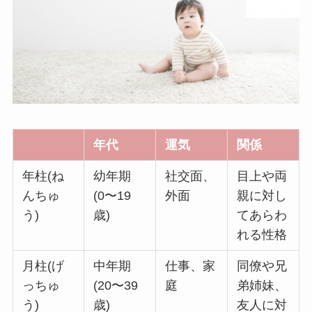
年代
運気
関係
年柱(ね
幼年期
社交面、
目上や両
んちゅ
(0〜19
外面
親に対し
う)
歳)
てあらわ
れる性格
月柱(げ
中年期
仕事、家
同僚や兄
っちゅ
(20〜39
庭
弟姉妹、
う)
歳)
友人に対