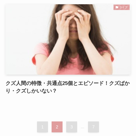
ライフ
クズ人間の特徴・共通点25個とエピソード！クズばか
り・クズしかいない？
1
2
3
...
7