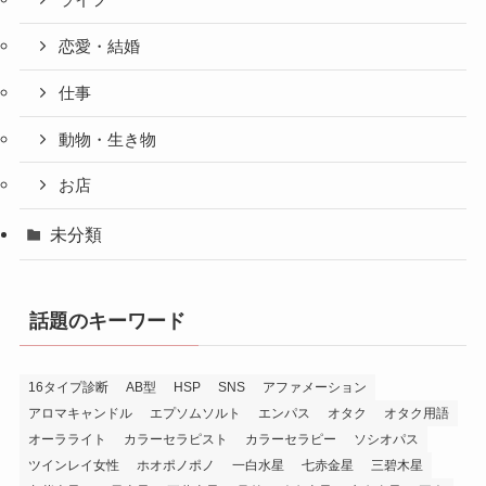
ライフ
恋愛・結婚
仕事
動物・生き物
お店
未分類
話題のキーワード
16タイプ診断
AB型
HSP
SNS
アファメーション
アロマキャンドル
エプソムソルト
エンパス
オタク
オタク用語
オーラライト
カラーセラピスト
カラーセラピー
ソシオパス
ツインレイ女性
ホオポノポノ
一白水星
七赤金星
三碧木星