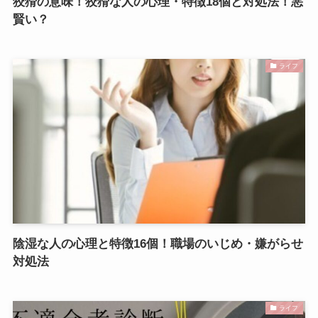
狡猾の意味！狡猾な人の心理・特徴18個と対処法！悪
賢い？
ライフ
陰湿な人の心理と特徴16個！職場のいじめ・嫌がらせ
対処法
ライフ